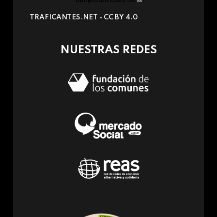
sends
TRAFICANTES.NET -
CC BY 4.0
e-
mail)
NUESTRAS REDES