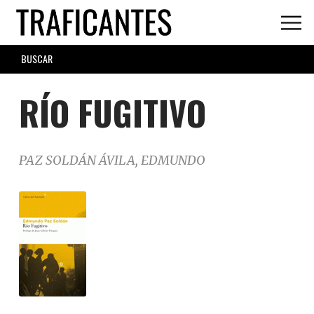
Skip
to
main
SEARCH
content
FORM
RÍO FUGITIVO
PAZ SOLDÁN ÁVILA, EDMUNDO