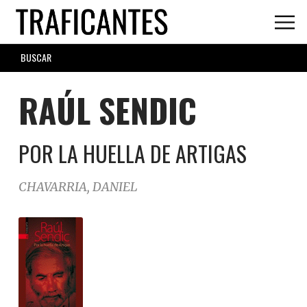
Skip
to
main
SEARCH
content
FORM
RAÚL SENDIC
POR LA HUELLA DE ARTIGAS
CHAVARRIA, DANIEL