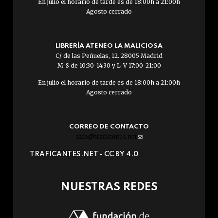
En julio el horario de tarde es de 18:00h a 21:00h
Agosto cerrado
LIBRERÍA ATENEO LA MALICIOSA
C/ de las Peñuelas, 12. 28005 Madrid
M-S de 10:30-14:30 y L-V 17:00-21:00
En julio el horario de tarde es de 18:00h a 21:00h
Agosto cerrado
CORREO DE CONTACTO
info@traficantes.net
(link
sends
TRAFICANTES.NET -
CC BY 4.0
e-
mail)
NUESTRAS REDES