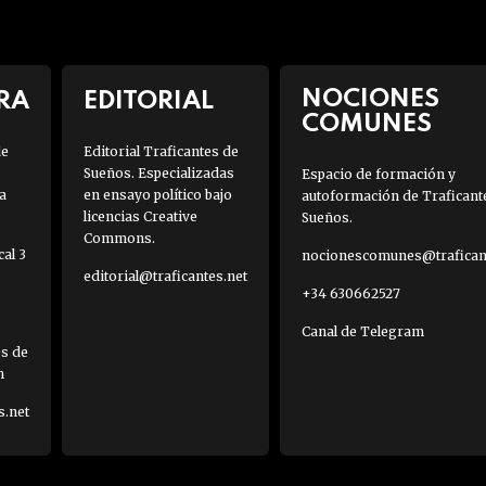
NOCIONES
RA
EDITORIAL
COMUNES
de
Editorial Traficantes de
Sueños. Especializadas
Espacio de formación y
a
en ensayo político bajo
autoformación de Traficant
licencias Creative
Sueños.
Commons.
al 3
nocionescomunes@traficant
editorial@traficantes.net
+34 630662527
Canal de Telegram
es de
h
s.net