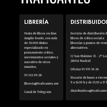
LIBRERÍA
DISTRIBUIDO
Venta de libros on-line.
Servicio de distribución 
Amplio fondo, con más
libros de crítica social a
de 30.000 títulos
librerías y puntos de vent
especializado en
alternativos.
pensamiento crítico,
C/ San Máximo 31 - 2º Loc
movimientos sociales y
28041 Madrid
narrativa de otros
mundos.
Oficina 91 933 36 26
91 532 09 28
Horario de lunes a viern
9 a 14:30 h y de 15:30 a 17 
libreria@traficantes.net
distribuidora@traficante
Canal de Telegram