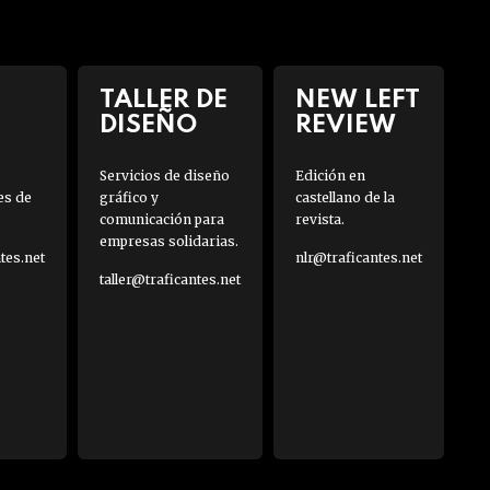
TALLER DE
NEW LEFT
DISEÑO
REVIEW
Servicios de diseño
Edición en
es de
gráfico y
castellano de la
comunicación para
revista.
empresas solidarias.
es.net
nlr@traficantes.net
taller@traficantes.net