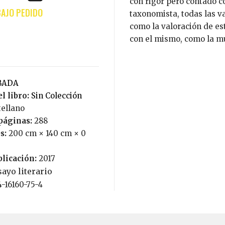
con rigor pero contado c
taxonomista, todas las va
como la valoración de est
con el mismo, como la mut
ABADA
l libro:
Sin Colección
tellano
páginas:
288
s:
200 cm × 140 cm × 0
blicación:
2017
ayo literario
4-16160-75-4