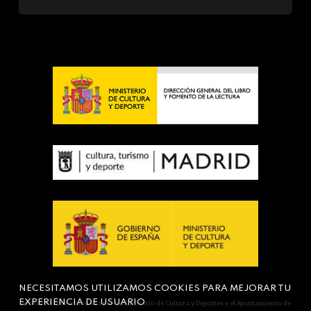
NECESITAMOS UTILIZAMOS COOKIES PARA MEJORAR TU
EXPERIENCIA DE USUARIO
Actividad subvencionada por el Ministerio de Cultura y Deportes y el Ayuntamiento de