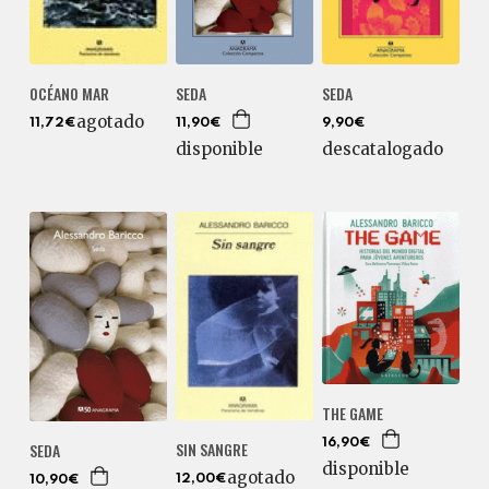
OCÉANO MAR
SEDA
SEDA
agotado
11,72€
11,90€
9,90€
disponible
descatalogado
THE GAME
16,90€
SIN SANGRE
SEDA
disponible
agotado
12,00€
10,90€