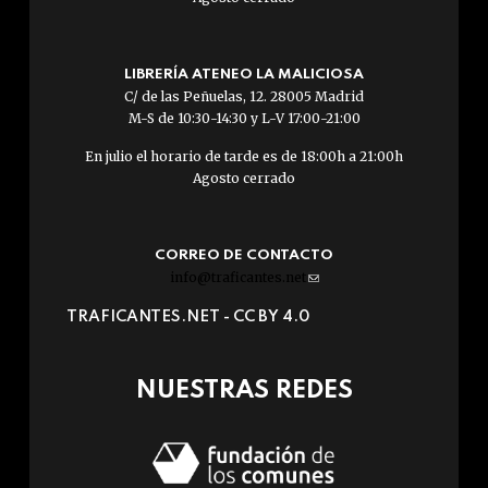
LIBRERÍA ATENEO LA MALICIOSA
C/ de las Peñuelas, 12. 28005 Madrid
M-S de 10:30-14:30 y L-V 17:00-21:00
En julio el horario de tarde es de 18:00h a 21:00h
Agosto cerrado
CORREO DE CONTACTO
info@traficantes.net
(link
sends
TRAFICANTES.NET -
CC BY 4.0
e-
mail)
NUESTRAS REDES