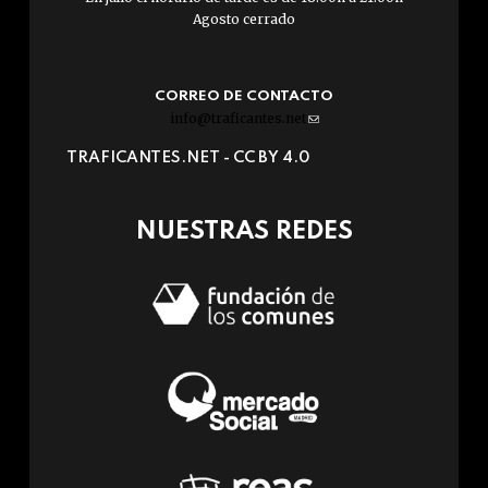
Agosto cerrado
CORREO DE CONTACTO
info@traficantes.net
(link
sends
TRAFICANTES.NET -
CC BY 4.0
e-
mail)
NUESTRAS REDES