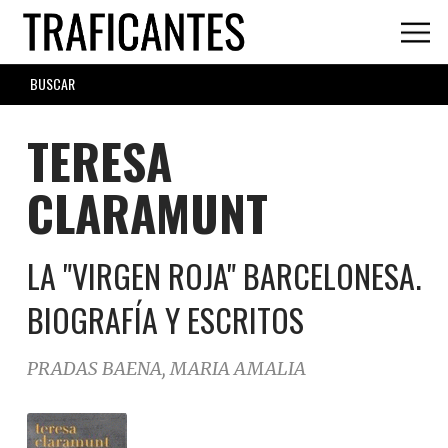
Skip
to
main
SEARCH
content
FORM
TERESA
CLARAMUNT
LA "VIRGEN ROJA" BARCELONESA.
BIOGRAFÍA Y ESCRITOS
PRADAS BAENA, MARIA AMALIA