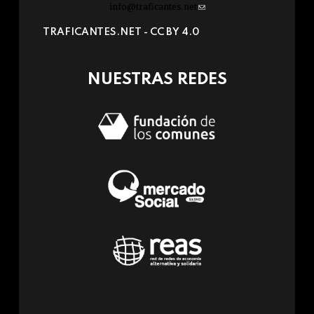
info@traficantes.net
(link
sends
TRAFICANTES.NET -
CC BY 4.0
e-
mail)
NUESTRAS REDES