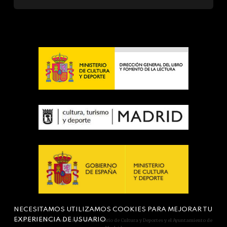
NECESITAMOS UTILIZAMOS COOKIES PARA MEJORAR TU
EXPERIENCIA DE USUARIO
Actividad subvencionada por el Ministerio de Cultura y Deportes y el Ayuntamiento de