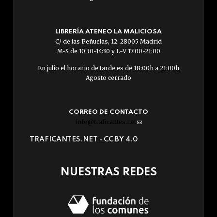
LIBRERÍA ATENEO LA MALICIOSA
C/ de las Peñuelas, 12. 28005 Madrid
M-S de 10:30-14:30 y L-V 17:00-21:00
En julio el horario de tarde es de 18:00h a 21:00h
Agosto cerrado
CORREO DE CONTACTO
info@traficantes.net
(link
sends
TRAFICANTES.NET -
CC BY 4.0
e-
mail)
NUESTRAS REDES