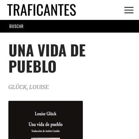
Skip
to
main
SEARCH
content
FORM
UNA VIDA DE
PUEBLO
GLÜCK, LOUISE