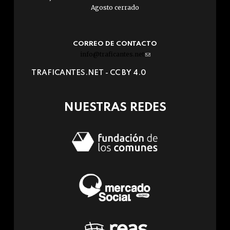
Agosto cerrado
CORREO DE CONTACTO
info@traficantes.net
(link
sends
TRAFICANTES.NET -
CC BY 4.0
e-
mail)
NUESTRAS REDES