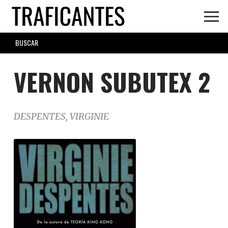
Skip
to
main
SEARCH
content
FORM
VERNON SUBUTEX 2
DESPENTES, VIRGINIE