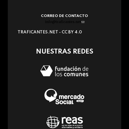
CORREO DE CONTACTO
info@traficantes.net
(link
sends
TRAFICANTES.NET -
CC BY 4.0
e-
mail)
NUESTRAS REDES