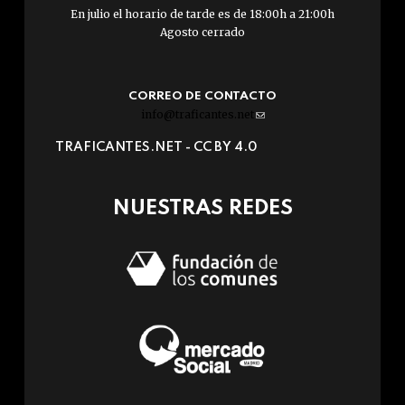
En julio el horario de tarde es de 18:00h a 21:00h
Agosto cerrado
CORREO DE CONTACTO
info@traficantes.net
(link
sends
TRAFICANTES.NET -
CC BY 4.0
e-
mail)
NUESTRAS REDES