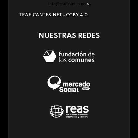
info@traficantes.net
(link
sends
TRAFICANTES.NET -
CC BY 4.0
e-
mail)
NUESTRAS REDES