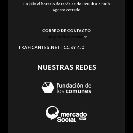
En julio el horario de tarde es de 18:00h a 21:00h
Agosto cerrado
CORREO DE CONTACTO
info@traficantes.net
(link
sends
TRAFICANTES.NET -
CC BY 4.0
e-
mail)
NUESTRAS REDES