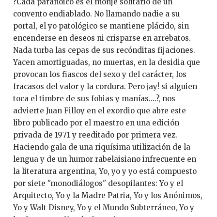
?Cada paranoico es el monje solitario de un
convento en­diablado. No llamando nadie a su
portal, el yo patológico se mantiene plácido, sin
encenderse en deseos ni crisparse en arre­batos.
Nada turba las cepas de sus recónditas fijaciones.
Ya­cen amortiguadas, no muertas, en la desidia que
provocan los fiascos del sexo y del carácter, los
fracasos del valor y la cordura. Pero ¡ay! si alguien
toca el timbre de sus fobias y manías....?, nos
advierte Juan Filloy en el exordio que abre este
libro publicado por el maestro en una edición
privada de 1971 y reeditado por primera vez.
Haciendo gala de una riquísima utilización de la
lengua y de un humor rabelaisiano infrecuente en
la literatura argentina, Yo, yo y yo está compuesto
por siete "monodiálogos" desopilantes: Yo y el
Arquitecto, Yo y la Madre Patria, Yo y los Anónimos,
Yo y Walt Disney, Yo y el Mundo Subterráneo, Yo y