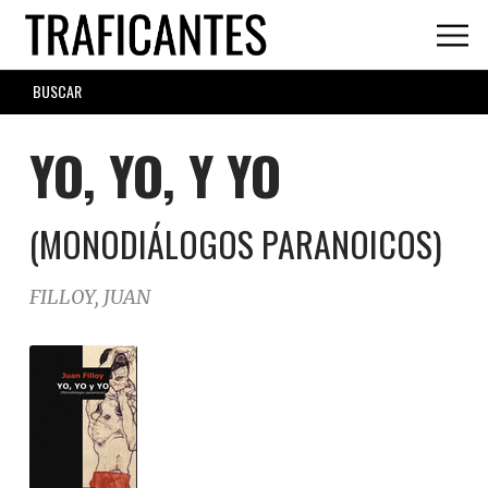
Skip
to
main
SEARCH
content
FORM
YO, YO, Y YO
(MONODIÁLOGOS PARANOICOS)
FILLOY, JUAN