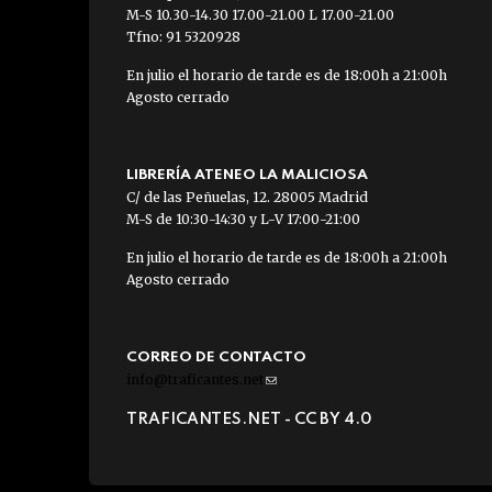
M-S 10.30-14.30 17.00-21.00 L 17.00-21.00
Tfno: 91 5320928
En julio el horario de tarde es de 18:00h a 21:00h
Agosto cerrado
LIBRERÍA ATENEO LA MALICIOSA
C/ de las Peñuelas, 12. 28005 Madrid
M-S de 10:30-14:30 y L-V 17:00-21:00
En julio el horario de tarde es de 18:00h a 21:00h
Agosto cerrado
CORREO DE CONTACTO
info@traficantes.net
(link
sends
TRAFICANTES.NET -
CC BY 4.0
e-
mail)