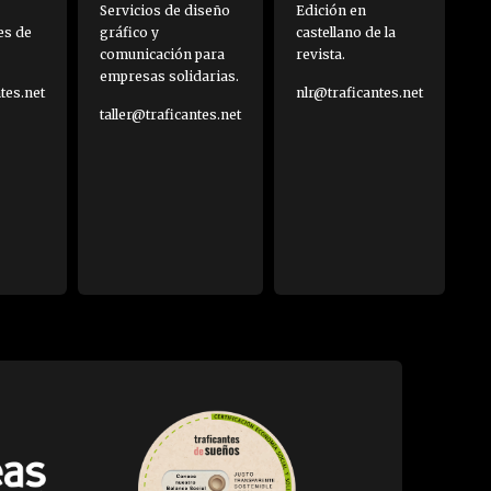
Servicios de diseño
Edición en
es de
gráfico y
castellano de la
comunicación para
revista.
empresas solidarias.
es.net
nlr@traficantes.net
taller@traficantes.net