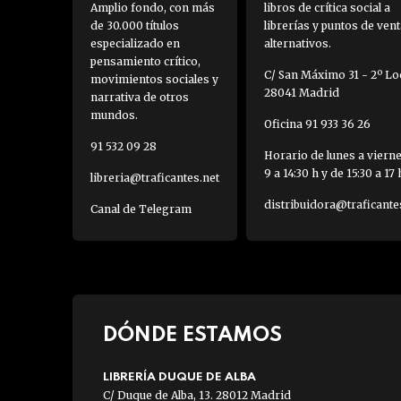
Amplio fondo, con más
libros de crítica social a
de 30.000 títulos
librerías y puntos de vent
especializado en
alternativos.
pensamiento crítico,
C/ San Máximo 31 - 2º Loc
movimientos sociales y
28041 Madrid
narrativa de otros
mundos.
Oficina 91 933 36 26
91 532 09 28
Horario de lunes a viern
9 a 14:30 h y de 15:30 a 17 
libreria@traficantes.net
distribuidora@traficante
Canal de Telegram
DÓNDE ESTAMOS
LIBRERÍA DUQUE DE ALBA
C/ Duque de Alba, 13. 28012 Madrid