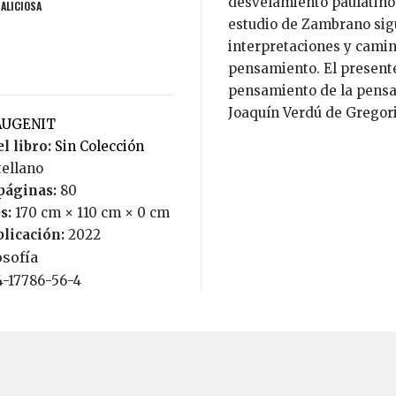
desvelamiento paulatino 
MALICIOSA
estudio de Zambrano sig
interpretaciones y camin
pensamiento. El presente
pensamiento de la pensa
Joaquín Verdú de Gregorio
TAUGENIT
l libro:
Sin Colección
tellano
páginas:
80
s:
170 cm × 110 cm × 0 cm
blicación:
2022
osofía
4-17786-56-4