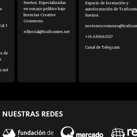
Sueños. Especializadas
Espacio de formación y
a
en ensayo político bajo
autoformación de Traficant
licencias Creative
Sueños.
Commons.
al 3
nocionescomunes@traficant
editorial@traficantes.net
+34 630662527
Canal de Telegram
es de
h
s.net
NUESTRAS REDES