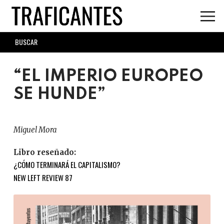
Skip
to
main
SEARCH
content
FORM
“EL IMPERIO EUROPEO
SE HUNDE”
Miguel Mora
Libro reseñado:
¿CÓMO TERMINARÁ EL CAPITALISMO?
NEW LEFT REVIEW 87