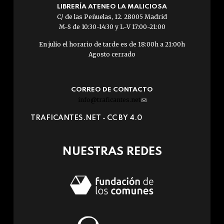
LIBRERÍA ATENEO LA MALICIOSA
C/ de las Peñuelas, 12. 28005 Madrid
M-S de 10:30-14:30 y L-V 17:00-21:00
En julio el horario de tarde es de 18:00h a 21:00h
Agosto cerrado
CORREO DE CONTACTO
info@traficantes.net
(link
sends
TRAFICANTES.NET -
CC BY 4.0
e-
mail)
NUESTRAS REDES