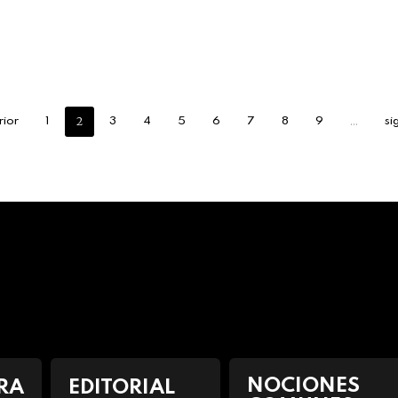
2
…
rior
1
3
4
5
6
7
8
9
si
NOCIONES
RA
EDITORIAL