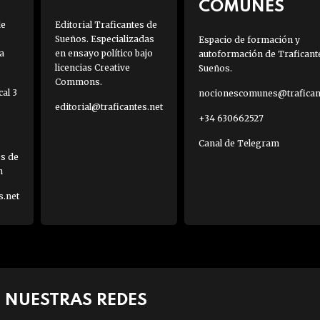
COMUNES
de
Editorial Traficantes de
Sueños. Especializadas
Espacio de formación y
a
en ensayo político bajo
autoformación de Traficant
licencias Creative
Sueños.
Commons.
al 3
nocionescomunes@traficant
editorial@traficantes.net
+34 630662527
Canal de Telegram
es de
h
s.net
NUESTRAS REDES