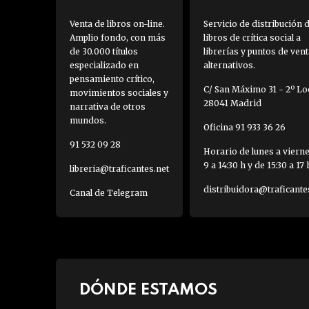
Venta de libros on-line.
Servicio de distribución 
Amplio fondo, con más
libros de crítica social a
de 30.000 títulos
librerías y puntos de vent
especializado en
alternativos.
pensamiento crítico,
C/ San Máximo 31 - 2º Loc
movimientos sociales y
28041 Madrid
narrativa de otros
mundos.
Oficina 91 933 36 26
91 532 09 28
Horario de lunes a viern
9 a 14:30 h y de 15:30 a 17 
libreria@traficantes.net
distribuidora@traficante
Canal de Telegram
DÓNDE ESTAMOS