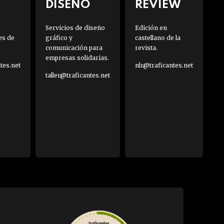
DISEÑO
REVIEW
Servicios de diseño
Edición en
es de
gráfico y
castellano de la
comunicación para
revista.
empresas solidarias.
es.net
nlr@traficantes.net
taller@traficantes.net