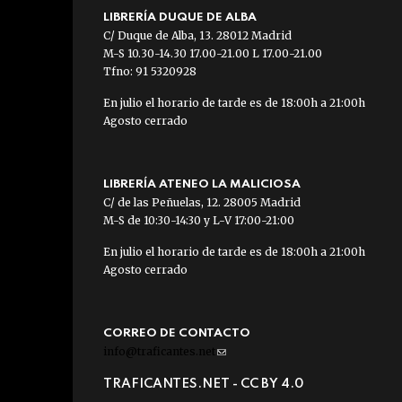
LIBRERÍA DUQUE DE ALBA
C/ Duque de Alba, 13. 28012 Madrid
M-S 10.30-14.30 17.00-21.00 L 17.00-21.00
Tfno: 91 5320928
En julio el horario de tarde es de 18:00h a 21:00h
Agosto cerrado
LIBRERÍA ATENEO LA MALICIOSA
C/ de las Peñuelas, 12. 28005 Madrid
M-S de 10:30-14:30 y L-V 17:00-21:00
En julio el horario de tarde es de 18:00h a 21:00h
Agosto cerrado
CORREO DE CONTACTO
info@traficantes.net
(link
sends
TRAFICANTES.NET -
CC BY 4.0
e-