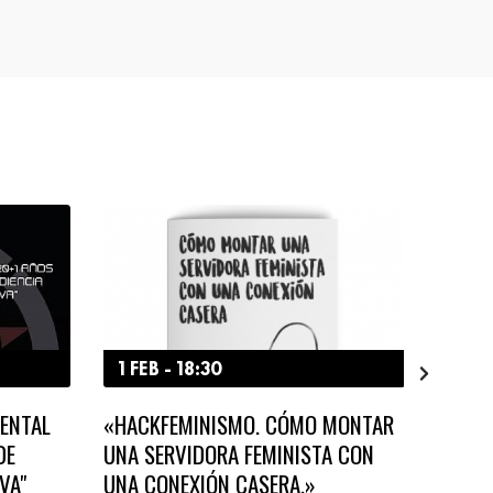
1 FEB - 18:30
7 JU
ENTAL
«HACKFEMINISMO. CÓMO MONTAR
«JAVIE
DE
UNA SERVIDORA FEMINISTA CON
DE UN
VA"
UNA CONEXIÓN CASERA.»