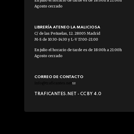
En julio el horario de tarde es de 18:00h a 21:00h
Agosto cerrado
LIBRERÍA ATENEO LA MALICIOSA
C/ de las Peñuelas, 12. 28005 Madrid
M-S de 10:30-14:30 y L-V 17:00-21:00
En julio el horario de tarde es de 18:00h a 21:00h
Agosto cerrado
CORREO DE CONTACTO
info@traficantes.net
(link
sends
TRAFICANTES.NET -
CC BY 4.0
e-
mail)