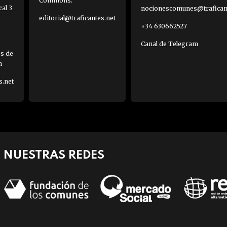
Commons.
al 3
nocionescomunes@traficant
editorial@traficantes.net
+34 630662527
Canal de Telegram
es de
h
s.net
NUESTRAS REDES