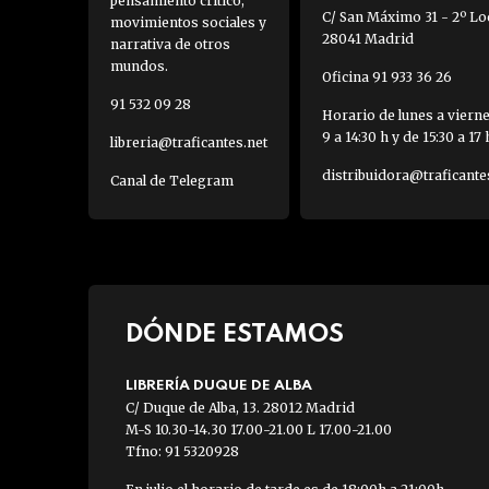
pensamiento crítico,
C/ San Máximo 31 - 2º Loc
movimientos sociales y
28041 Madrid
narrativa de otros
mundos.
Oficina 91 933 36 26
91 532 09 28
Horario de lunes a viern
9 a 14:30 h y de 15:30 a 17 
libreria@traficantes.net
distribuidora@traficante
Canal de Telegram
DÓNDE ESTAMOS
LIBRERÍA DUQUE DE ALBA
C/ Duque de Alba, 13. 28012 Madrid
M-S 10.30-14.30 17.00-21.00 L 17.00-21.00
Tfno: 91 5320928