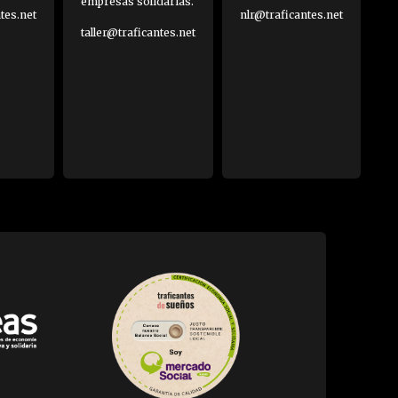
empresas solidarias.
es.net
nlr@traficantes.net
taller@traficantes.net