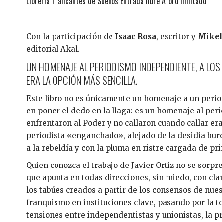
Librería Traficantes de Sueños
Entrada libre
Aforo limitado
Con la participación de
Isaac Rosa
, escritor y
Mikel
editorial Akal.
UN HOMENAJE AL PERIODISMO INDEPENDIENTE, A LO
ERA LA OPCIÓN MÁS SENCILLA.
Este libro no es únicamente un homenaje a un peri
en poner el dedo en la llaga: es un homenaje al per
enfrentaron al Poder y no callaron cuando callar era 
periodista «enganchado», alejado de la desidia buro
a la rebeldía y con la pluma en ristre cargada de pri
Quien conozca el trabajo de Javier Ortiz no se sorp
que apunta en todas direcciones, sin miedo, con clar
los tabúes creados a partir de los consensos de nues
franquismo en instituciones clave, pasando por la tort
tensiones entre independentistas y unionistas, la pro