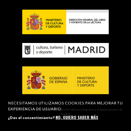
NECESITAMOS UTILIZAMOS COOKIES PARA MEJORAR TU
EXPERIENCIA DE USUARIO
Actividad subvencionada por el Ministerio de Cultura y Deportes y el Ayuntamiento de
Madrid
NO, QUIERO SABER MÁS
¿Das el consentimiento?