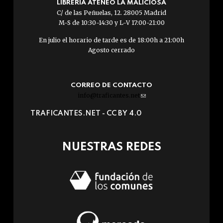
LIBRERÍA ATENEO LA MALICIOSA
C/ de las Peñuelas, 12. 28005 Madrid
M-S de 10:30-14:30 y L-V 17:00-21:00
En julio el horario de tarde es de 18:00h a 21:00h
Agosto cerrado
CORREO DE CONTACTO
info@traficantes.net
(link
sends
TRAFICANTES.NET -
CC BY 4.0
e-
mail)
NUESTRAS REDES