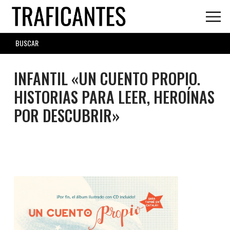
Skip
to
main
SEARCH
content
FORM
INFANTIL «UN CUENTO PROPIO.
HISTORIAS PARA LEER, HEROÍNAS
POR DESCUBRIR»