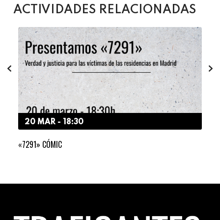
ACTIVIDADES RELACIONADAS
20 MAR - 18:30
3
«7291» CÓMIC
LA I
DER