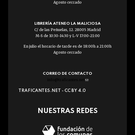
Agosto cerrado
LIBRERÍA ATENEO LA MALICIOSA
C/ de las Peñuelas, 12. 28005 Madrid
M-S de 10:30-14:30 y L-V 17:00-21:00
En julio el horario de tarde es de 18:00h a 21:00h
Agosto cerrado
CORREO DE CONTACTO
info@traficantes.net
(link
sends
TRAFICANTES.NET -
CC BY 4.0
e-
mail)
NUESTRAS REDES