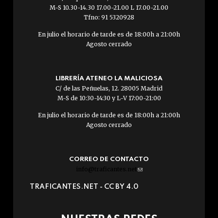
M-S 10.30-14.30 17.00-21.00 L 17.00-21.00
Tfno: 91 5320928
En julio el horario de tarde es de 18:00h a 21:00h
Agosto cerrado
LIBRERÍA ATENEO LA MALICIOSA
C/ de las Peñuelas, 12. 28005 Madrid
M-S de 10:30-14:30 y L-V 17:00-21:00
En julio el horario de tarde es de 18:00h a 21:00h
Agosto cerrado
CORREO DE CONTACTO
info@traficantes.net
(link
sends
TRAFICANTES.NET -
CC BY 4.0
e-
mail)