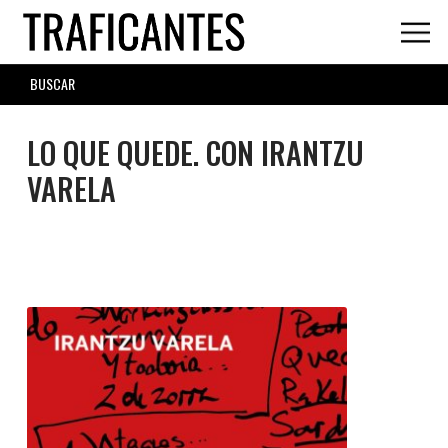
Skip
to
main
SEARCH
content
FORM
LO QUE QUEDE. CON IRANTZU
VARELA