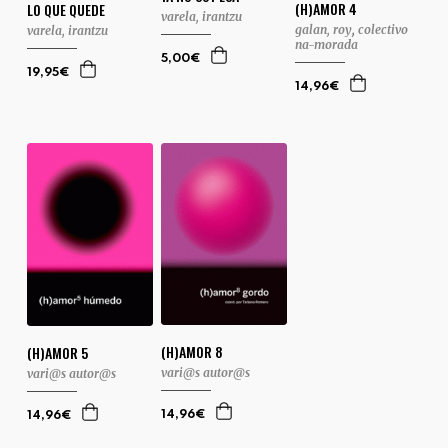
(H)AMOR 4
LO QUE QUEDE
varela, irantzu
galan, roy
,
colectivo
varela, irantzu
na-morada
5,00€
19,95€
14,96€
(H)AMOR 8
(H)AMOR 5
vari@s autor@s
vari@s autor@s
14,96€
14,96€