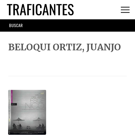
Skip
to
main
SEARCH
content
FORM
BELOQUI ORTIZ, JUANJO