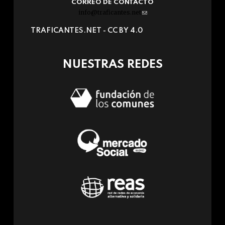
CORREO DE CONTACTO
info@traficantes.net
(link
sends
TRAFICANTES.NET -
CC BY 4.0
e-
mail)
NUESTRAS REDES