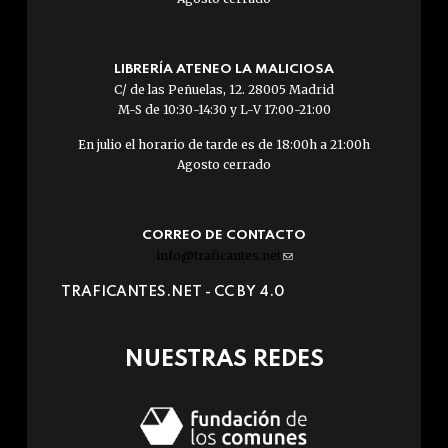
LIBRERÍA ATENEO LA MALICIOSA
C/ de las Peñuelas, 12. 28005 Madrid
M-S de 10:30-14:30 y L-V 17:00-21:00
En julio el horario de tarde es de 18:00h a 21:00h
Agosto cerrado
CORREO DE CONTACTO
info@traficantes.net
(link
sends
TRAFICANTES.NET -
CC BY 4.0
e-
mail)
NUESTRAS REDES