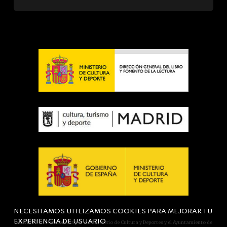
NECESITAMOS UTILIZAMOS COOKIES PARA MEJORAR TU
EXPERIENCIA DE USUARIO
Actividad subvencionada por el Ministerio de Cultura y Deportes y el Ayuntamiento de