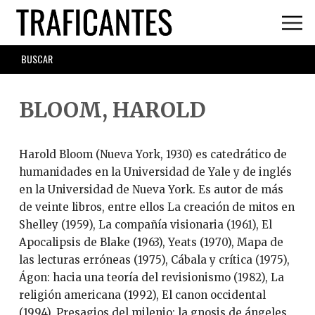
Skip
to
main
SEARCH
content
FORM
BLOOM, HAROLD
Harold Bloom (Nueva York, 1930) es catedrático de
humanidades en la Universidad de Yale y de inglés
en la Universidad de Nueva York. Es autor de más
de veinte libros, entre ellos La creación de mitos en
Shelley (1959), La compañía visionaria (1961), El
Apocalipsis de Blake (1963), Yeats (1970), Mapa de
las lecturas erróneas (1975), Cábala y crítica (1975),
Ágon: hacia una teoría del revisionismo (1982), La
religión americana (1992), El canon occidental
(1994), Presagios del milenio: la gnosis de ángeles,