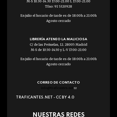
M-S 10.30-14.30 17.00-21.00 L 17.00-21.00
Tfno: 91 5320928
En julio el horario de tarde es de 18:00h a 21:00h
Agosto cerrado
LIBRERÍA ATENEO LA MALICIOSA
C/ de las Peñuelas, 12. 28005 Madrid
M-S de 10:30-14:30 y L-V 17:00-21:00
En julio el horario de tarde es de 18:00h a 21:00h
Agosto cerrado
CORREO DE CONTACTO
info@traficantes.net
(link
sends
TRAFICANTES.NET -
CC BY 4.0
e-
mail)
NUESTRAS REDES