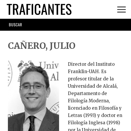
Skip
to
main
SEARCH
content
FORM
CAÑERO, JULIO
Director del Instituto
Franklin-UAH. Es
profesor titular de la
Universidad de Alcalá,
Departamento de
Filología Moderna,
licenciado en Filosofía y
Letras (1993) y doctor en
Filología Inglesa (1998)
por la Universidad de