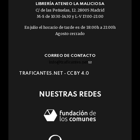
LIBRERÍA ATENEO LA MALICIOSA
C/ de las Peñuelas, 12. 28005 Madrid
M-S de 10:30-14:30 y L-V 17:00-21:00
En julio el horario de tarde es de 18:00h a 21:00h
Agosto cerrado
CORREO DE CONTACTO
info@traficantes.net
(link
sends
TRAFICANTES.NET -
CC BY 4.0
e-
mail)
NUESTRAS REDES