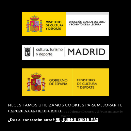
NECESITAMOS UTILIZAMOS COOKIES PARA MEJORAR TU
EXPERIENCIA DE USUARIO
Actividad subvencionada por el Ministerio de Cultura y Deportes y el Ayuntamiento de
Madrid
NO, QUIERO SABER MÁS
¿Das el consentimiento?