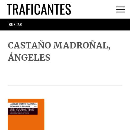
Skip
to
main
SEARCH
content
FORM
CASTAÑO MADROÑAL,
ÁNGELES