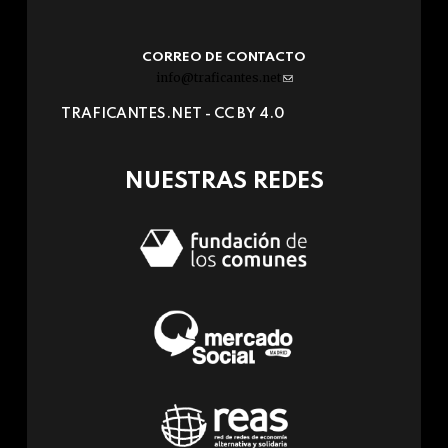
CORREO DE CONTACTO
info@traficantes.net
(link
sends
TRAFICANTES.NET -
CC BY 4.0
e-
mail)
NUESTRAS REDES