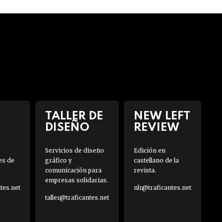
TALLER DE
NEW LEFT
DISEÑO
REVIEW
Servicios de diseño
Edición en
es de
gráfico y
castellano de la
comunicación para
revista.
empresas solidarias.
es.net
nlr@traficantes.net
taller@traficantes.net