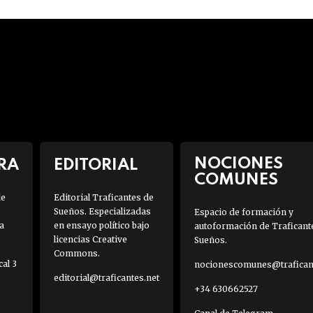
NOCIONES
RA
EDITORIAL
COMUNES
de
Editorial Traficantes de
Sueños. Especializadas
Espacio de formación y
a
en ensayo político bajo
autoformación de Traficant
licencias Creative
Sueños.
Commons.
al 3
nocionescomunes@traficant
editorial@traficantes.net
+34 630662527