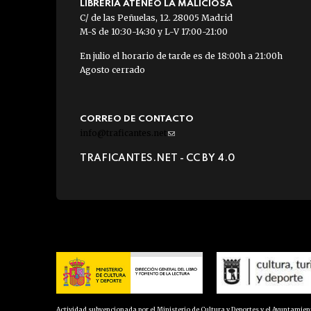
LIBRERÍA ATENEO LA MALICIOSA
C/ de las Peñuelas, 12. 28005 Madrid
M-S de 10:30-14:30 y L-V 17:00-21:00
En julio el horario de tarde es de 18:00h a 21:00h
Agosto cerrado
CORREO DE CONTACTO
info@traficantes.net
(link
sends
TRAFICANTES.NET -
CC BY 4.0
e-
mail)
Actividad subvencionada por el Ministerio de Cultura y Deportes y el Ayuntamie