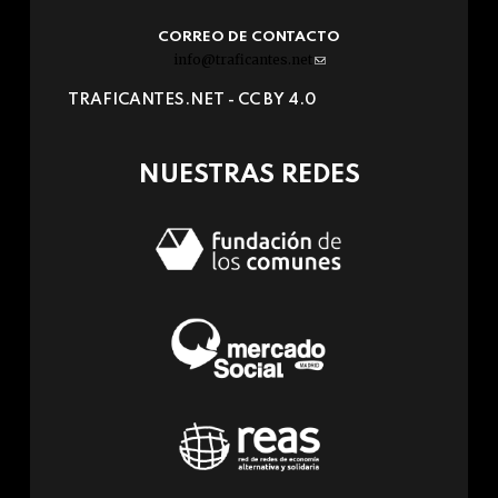
CORREO DE CONTACTO
info@traficantes.net
(link
sends
TRAFICANTES.NET -
CC BY 4.0
e-
mail)
NUESTRAS REDES