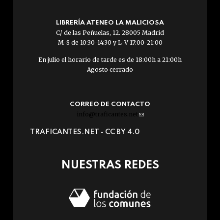
LIBRERÍA ATENEO LA MALICIOSA
C/ de las Peñuelas, 12. 28005 Madrid
M-S de 10:30-14:30 y L-V 17:00-21:00
En julio el horario de tarde es de 18:00h a 21:00h
Agosto cerrado
CORREO DE CONTACTO
info@traficantes.net
(link
sends
TRAFICANTES.NET -
CC BY 4.0
e-
mail)
NUESTRAS REDES