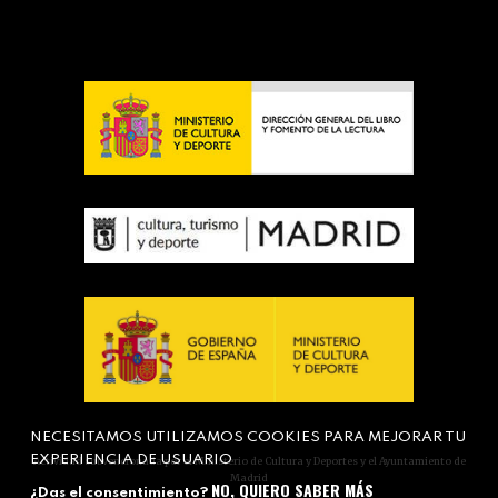
NECESITAMOS UTILIZAMOS COOKIES PARA MEJORAR TU
EXPERIENCIA DE USUARIO
Actividad subvencionada por el Ministerio de Cultura y Deportes y el Ayuntamiento de
Madrid
NO, QUIERO SABER MÁS
¿Das el consentimiento?