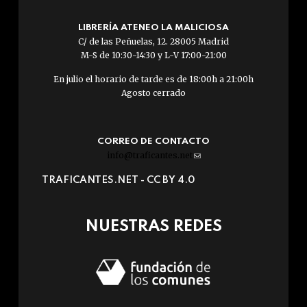
LIBRERÍA ATENEO LA MALICIOSA
C/ de las Peñuelas, 12. 28005 Madrid
M-S de 10:30-14:30 y L-V 17:00-21:00
En julio el horario de tarde es de 18:00h a 21:00h
Agosto cerrado
CORREO DE CONTACTO
info@traficantes.net
(link
sends
TRAFICANTES.NET -
CC BY 4.0
e-
mail)
NUESTRAS REDES