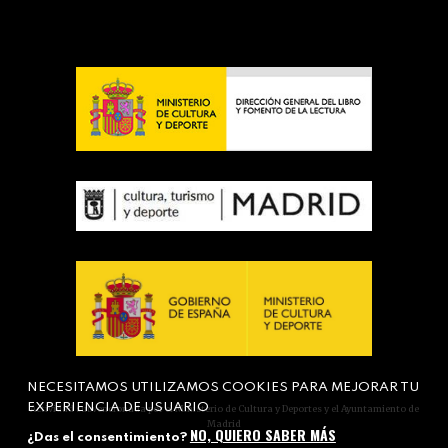
NECESITAMOS UTILIZAMOS COOKIES PARA MEJORAR TU
EXPERIENCIA DE USUARIO
Actividad subvencionada por el Ministerio de Cultura y Deportes y el Ayuntamiento de
Madrid
NO, QUIERO SABER MÁS
¿Das el consentimiento?