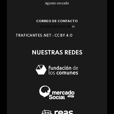
Agosto cerrado
CORREO DE CONTACTO
info@traficantes.net
(link
sends
TRAFICANTES.NET -
CC BY 4.0
e-
mail)
NUESTRAS REDES