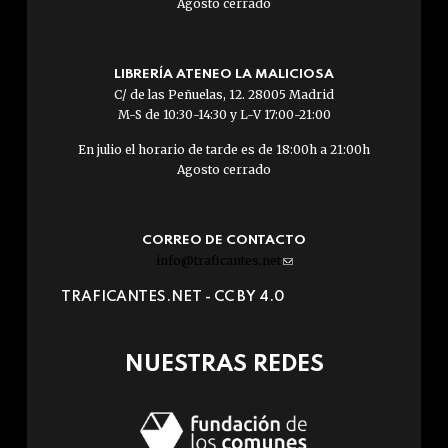
Agosto cerrado
LIBRERÍA ATENEO LA MALICIOSA
C/ de las Peñuelas, 12. 28005 Madrid
M-S de 10:30-14:30 y L-V 17:00-21:00
En julio el horario de tarde es de 18:00h a 21:00h
Agosto cerrado
CORREO DE CONTACTO
info@traficantes.net
(link
sends
TRAFICANTES.NET -
CC BY 4.0
e-
mail)
NUESTRAS REDES