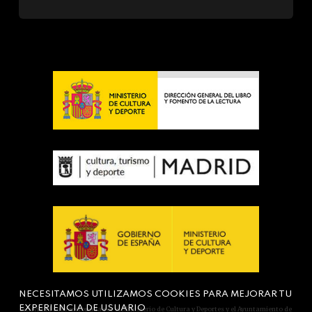
NECESITAMOS UTILIZAMOS COOKIES PARA MEJORAR TU
EXPERIENCIA DE USUARIO
Actividad subvencionada por el Ministerio de Cultura y Deportes y el Ayuntamiento de