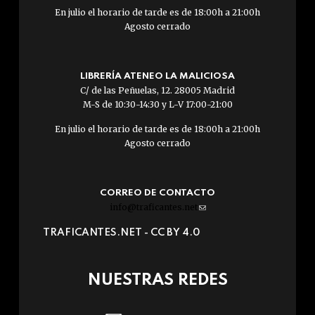
En julio el horario de tarde es de 18:00h a 21:00h
Agosto cerrado
LIBRERÍA ATENEO LA MALICIOSA
C/ de las Peñuelas, 12. 28005 Madrid
M-S de 10:30-14:30 y L-V 17:00-21:00
En julio el horario de tarde es de 18:00h a 21:00h
Agosto cerrado
CORREO DE CONTACTO
info@traficantes.net
(link
sends
TRAFICANTES.NET -
CC BY 4.0
e-
mail)
NUESTRAS REDES