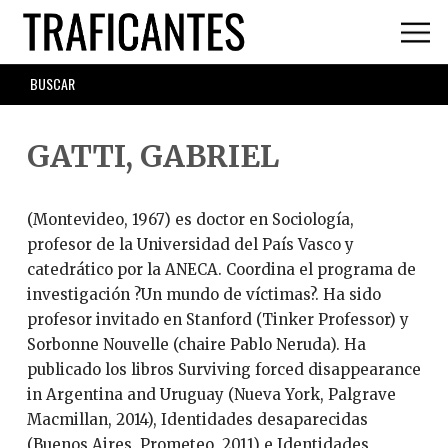
Skip
to
main
SEARCH
content
FORM
GATTI, GABRIEL
(Montevideo, 1967) es doctor en Sociología,
profesor de la Universidad del País Vasco y
catedrático por la ANECA. Coordina el programa de
investigación ?Un mundo de víctimas?. Ha sido
profesor invitado en Stanford (Tinker Professor) y
Sorbonne Nouvelle (chaire Pablo Neruda). Ha
publicado los libros Surviving forced disappearance
in Argentina and Uruguay (Nueva York, Palgrave
Macmillan, 2014), Identidades desaparecidas
(Buenos Aires, Prometeo, 2011) e Identidades