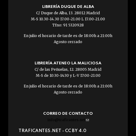
LIBRERÍA DUQUE DE ALBA
C/ Duque de Alba, 13. 28012 Madrid
M-S 10.30-14.30 17.00-21.00 L 17.00-21.00
Tfno: 91 5320928
En julio el horario de tarde es de 18:00h a 21:00h
Agosto cerrado
LIBRERÍA ATENEO LA MALICIOSA
C/ de las Peñuelas, 12. 28005 Madrid
M-S de 10:30-14:30 y L-V 17:00-21:00
En julio el horario de tarde es de 18:00h a 21:00h
Agosto cerrado
CORREO DE CONTACTO
info@traficantes.net
(link
sends
TRAFICANTES.NET -
CC BY 4.0
e-