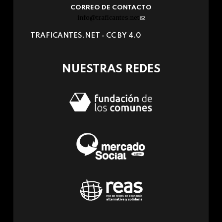
CORREO DE CONTACTO
info@traficantes.net
(link
sends
TRAFICANTES.NET -
CC BY 4.0
e-
mail)
NUESTRAS REDES