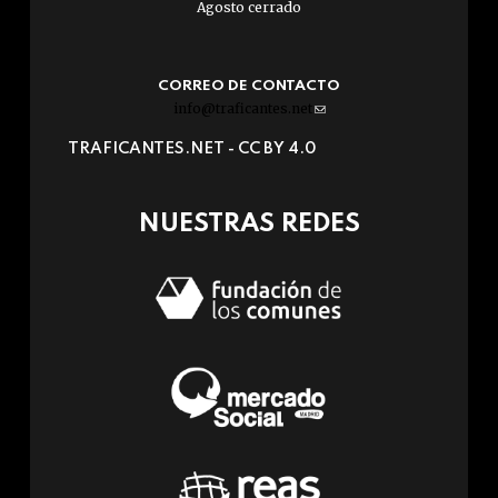
Agosto cerrado
CORREO DE CONTACTO
info@traficantes.net
(link
sends
TRAFICANTES.NET -
CC BY 4.0
e-
mail)
NUESTRAS REDES