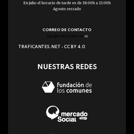
En julio el horario de tarde es de 18:00h a 21:00h
Agosto cerrado
CORREO DE CONTACTO
info@traficantes.net
(link
sends
TRAFICANTES.NET -
CC BY 4.0
e-
mail)
NUESTRAS REDES