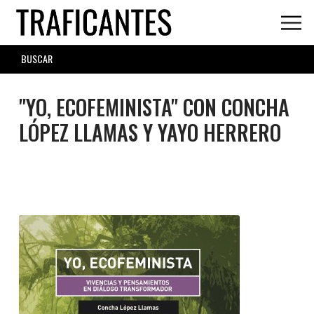
Skip
to
main
SEARCH
content
FORM
"YO, ECOFEMINISTA" CON CONCHA
LÓPEZ LLAMAS Y YAYO HERRERO