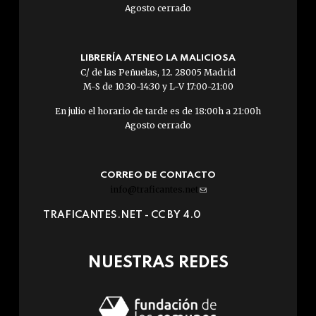
Agosto cerrado
LIBRERÍA ATENEO LA MALICIOSA
C/ de las Peñuelas, 12. 28005 Madrid
M-S de 10:30-14:30 y L-V 17:00-21:00
En julio el horario de tarde es de 18:00h a 21:00h
Agosto cerrado
CORREO DE CONTACTO
info@traficantes.net
(link
sends
TRAFICANTES.NET -
CC BY 4.0
e-
mail)
NUESTRAS REDES