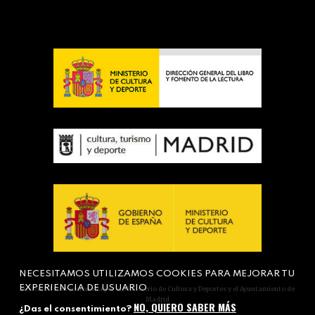
NECESITAMOS UTILIZAMOS COOKIES PARA MEJORAR TU
EXPERIENCIA DE USUARIO
Actividad subvencionada por el Ministerio de Cultura y Deportes y el Ayuntamiento de
Madrid
NO, QUIERO SABER MÁS
¿Das el consentimiento?