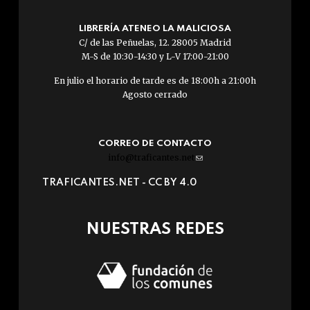
LIBRERÍA ATENEO LA MALICIOSA
C/ de las Peñuelas, 12. 28005 Madrid
M-S de 10:30-14:30 y L-V 17:00-21:00
En julio el horario de tarde es de 18:00h a 21:00h
Agosto cerrado
CORREO DE CONTACTO
info@traficantes.net
(link
sends
TRAFICANTES.NET -
CC BY 4.0
e-
mail)
NUESTRAS REDES