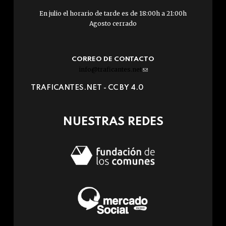
En julio el horario de tarde es de 18:00h a 21:00h
Agosto cerrado
CORREO DE CONTACTO
info@traficantes.net
(link
sends
TRAFICANTES.NET -
CC BY 4.0
e-
mail)
NUESTRAS REDES