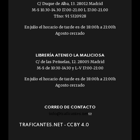
C/ Duque de Alba, 13. 28012 Madrid
M-S 10.30-14.30 17.00-21.00 L 17.00-21.00
Tfno: 91 5320928
En julio el horario de tarde es de 18:00h a 21:00h
Agosto cerrado
LIBRERÍA ATENEO LA MALICIOSA
C/ de las Peñuelas, 12. 28005 Madrid
M-S de 10:30-14:30 y L-V 17:00-21:00
En julio el horario de tarde es de 18:00h a 21:00h
Agosto cerrado
CORREO DE CONTACTO
info@traficantes.net
(link
sends
TRAFICANTES.NET -
CC BY 4.0
e-
mail)