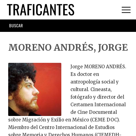
Skip
to
main
SEARCH
content
FORM
MORENO ANDRÉS, JORGE
Jorge MORENO ANDRÉS.
Es doctor en
antropología social y
cultural. Cineasta,
fotógrafo y director del
Certamen Internacional
de Cine Documental
sobre Migración y Exilio en México (CEME DOC).
Miembro del Centro Internacional de Estudios
sobre Memoria y Derechos Humanos (CIEMEDH-