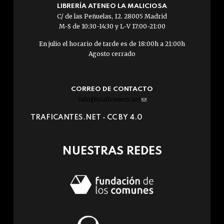
LIBRERÍA ATENEO LA MALICIOSA
C/ de las Peñuelas, 12. 28005 Madrid
M-S de 10:30-14:30 y L-V 17:00-21:00
En julio el horario de tarde es de 18:00h a 21:00h
Agosto cerrado
CORREO DE CONTACTO
info@traficantes.net
(link
sends
TRAFICANTES.NET -
CC BY 4.0
e-
mail)
NUESTRAS REDES