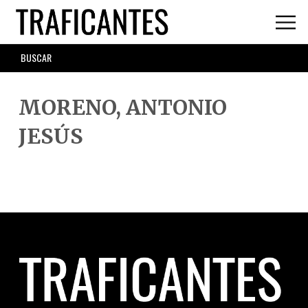
Skip
to
main
SEARCH
content
FORM
MORENO, ANTONIO
JESÚS