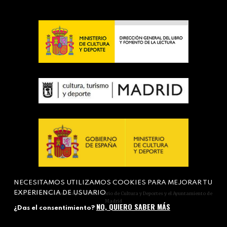
NECESITAMOS UTILIZAMOS COOKIES PARA MEJORAR TU
EXPERIENCIA DE USUARIO
Actividad subvencionada por el Ministerio de Cultura y Deportes y el Ayuntamiento de
Madrid
NO, QUIERO SABER MÁS
¿Das el consentimiento?