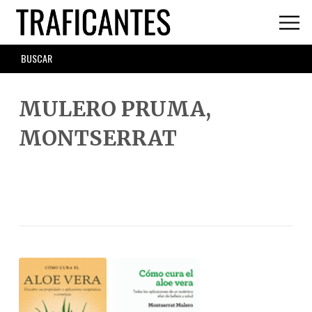
Skip
to
main
SEARCH
content
FORM
MULERO PRUMA,
MONTSERRAT