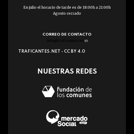
En julio el horario de tarde es de 18:00h a 21:00h
Agosto cerrado
CORREO DE CONTACTO
info@traficantes.net
(link
sends
TRAFICANTES.NET -
CC BY 4.0
e-
mail)
NUESTRAS REDES