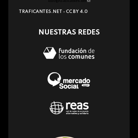
info@traficantes.net
(link
sends
TRAFICANTES.NET -
CC BY 4.0
e-
mail)
NUESTRAS REDES