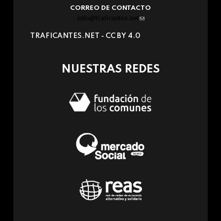
CORREO DE CONTACTO
info@traficantes.net
(link
sends
TRAFICANTES.NET -
CC BY 4.0
e-
mail)
NUESTRAS REDES