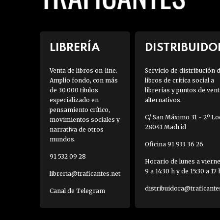
LIBRERÍA
DISTRIBUIDO
Venta de libros on-line.
Servicio de distribución 
Amplio fondo, con más
libros de crítica social a
de 30.000 títulos
librerías y puntos de vent
especializado en
alternativos.
pensamiento crítico,
C/ San Máximo 31 - 2º Loc
movimientos sociales y
28041 Madrid
narrativa de otros
mundos.
Oficina 91 933 36 26
91 532 09 28
Horario de lunes a viern
9 a 14:30 h y de 15:30 a 17 
libreria@traficantes.net
distribuidora@traficante
Canal de Telegram