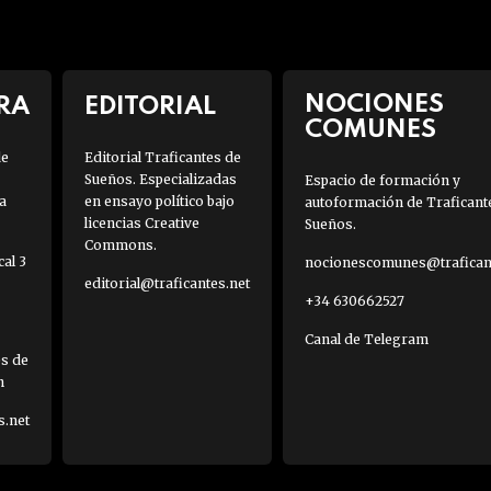
NOCIONES
RA
EDITORIAL
COMUNES
de
Editorial Traficantes de
Sueños. Especializadas
Espacio de formación y
a
en ensayo político bajo
autoformación de Traficant
licencias Creative
Sueños.
Commons.
al 3
nocionescomunes@traficant
editorial@traficantes.net
+34 630662527
Canal de Telegram
es de
h
s.net