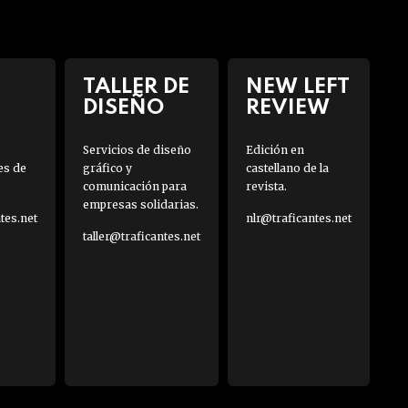
TALLER DE
NEW LEFT
DISEÑO
REVIEW
Servicios de diseño
Edición en
es de
gráfico y
castellano de la
comunicación para
revista.
empresas solidarias.
es.net
nlr@traficantes.net
taller@traficantes.net