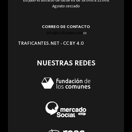
En julio el horario de tarde es de 18:00h a 21:00h
Agosto cerrado
CORREO DE CONTACTO
info@traficantes.net
(link
sends
TRAFICANTES.NET -
CC BY 4.0
e-
mail)
NUESTRAS REDES