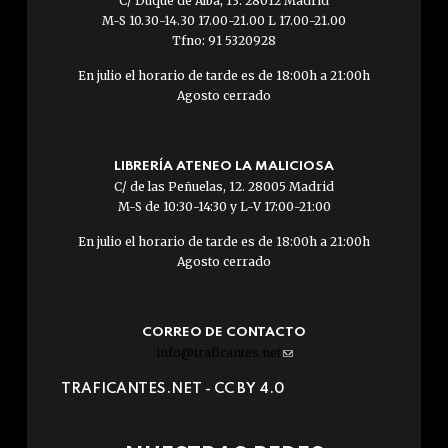
C/ Duque de Alba, 13. 28012 Madrid
M-S 10.30-14.30 17.00-21.00 L 17.00-21.00
Tfno: 91 5320928
En julio el horario de tarde es de 18:00h a 21:00h
Agosto cerrado
LIBRERÍA ATENEO LA MALICIOSA
C/ de las Peñuelas, 12. 28005 Madrid
M-S de 10:30-14:30 y L-V 17:00-21:00
En julio el horario de tarde es de 18:00h a 21:00h
Agosto cerrado
CORREO DE CONTACTO
info@traficantes.net
(link
sends
TRAFICANTES.NET -
CC BY 4.0
e-
mail)