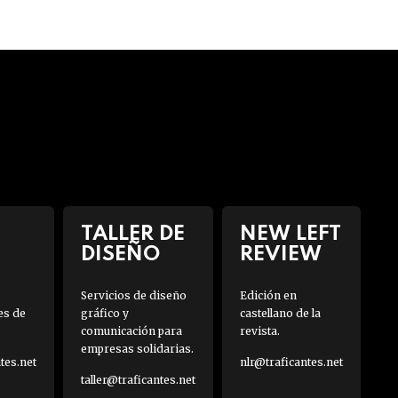
TALLER DE
NEW LEFT
DISEÑO
REVIEW
Servicios de diseño
Edición en
es de
gráfico y
castellano de la
comunicación para
revista.
empresas solidarias.
es.net
nlr@traficantes.net
taller@traficantes.net