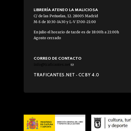
LIBRERÍA ATENEO LA MALICIOSA
C/ de las Peñuelas, 12. 28005 Madrid
M-S de 10:30-14:30 y L-V 17:00-21:00
En julio el horario de tarde es de 18:00h a 21:00h
Agosto cerrado
CORREO DE CONTACTO
info@traficantes.net
(link
sends
TRAFICANTES.NET -
CC BY 4.0
e-
mail)