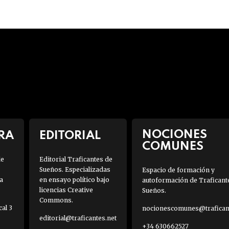
NOCIONES
RA
EDITORIAL
COMUNES
de
Editorial Traficantes de
Sueños. Especializadas
Espacio de formación y
a
en ensayo político bajo
autoformación de Traficant
licencias Creative
Sueños.
Commons.
al 3
nocionescomunes@traficant
editorial@traficantes.net
+34 630662527