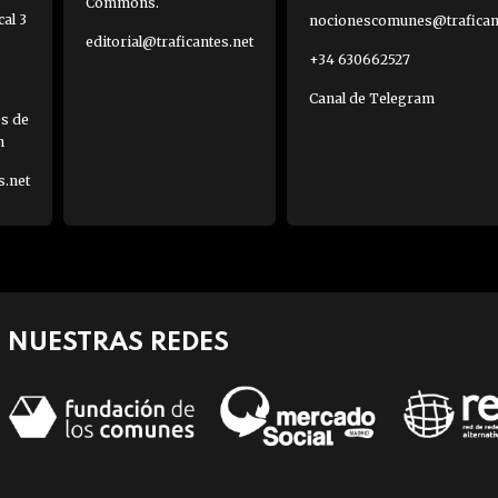
Commons.
al 3
nocionescomunes@traficant
editorial@traficantes.net
+34 630662527
Canal de Telegram
es de
h
s.net
NUESTRAS REDES