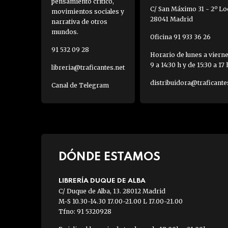
pensamiento crítico,
C/ San Máximo 31 - 2º Loc
movimientos sociales y
28041 Madrid
narrativa de otros
mundos.
Oficina 91 933 36 26
91 532 09 28
Horario de lunes a viern
9 a 14:30 h y de 15:30 a 17 
libreria@traficantes.net
distribuidora@traficante
Canal de Telegram
DÓNDE ESTAMOS
LIBRERÍA DUQUE DE ALBA
C/ Duque de Alba, 13. 28012 Madrid
M-S 10.30-14.30 17.00-21.00 L 17.00-21.00
Tfno: 91 5320928