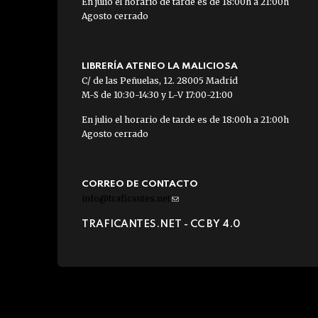
En julio el horario de tarde es de 18:00h a 21:00h
Agosto cerrado
LIBRERÍA ATENEO LA MALICIOSA
C/ de las Peñuelas, 12. 28005 Madrid
M-S de 10:30-14:30 y L-V 17:00-21:00
En julio el horario de tarde es de 18:00h a 21:00h
Agosto cerrado
CORREO DE CONTACTO
info@traficantes.net
(link
sends
TRAFICANTES.NET -
CC BY 4.0
e-
mail)