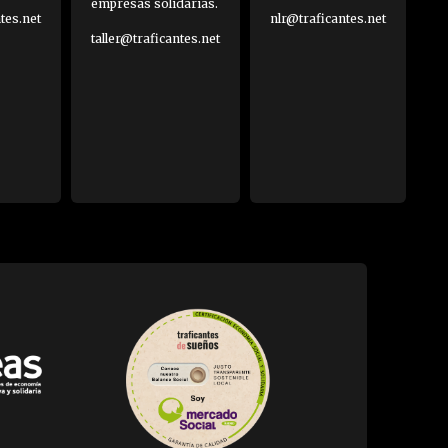
empresas solidarias.
es.net
nlr@traficantes.net
taller@traficantes.net