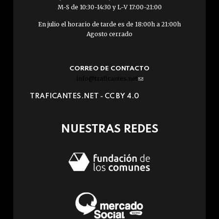
M-S de 10:30-14:30 y L-V 17:00-21:00
En julio el horario de tarde es de 18:00h a 21:00h
Agosto cerrado
CORREO DE CONTACTO
info@traficantes.net
(link
sends
TRAFICANTES.NET -
CC BY 4.0
e-
mail)
NUESTRAS REDES