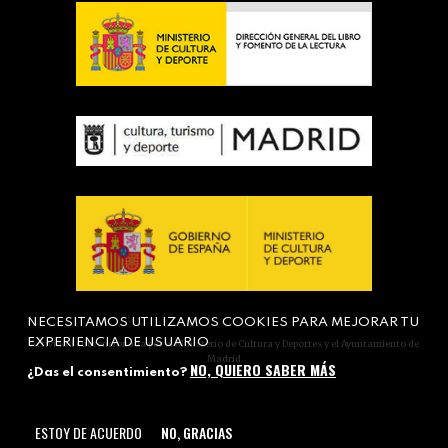
NECESITAMOS UTILIZAMOS COOKIES PARA MEJORAR TU
EXPERIENCIA DE USUARIO
Actividad subvencionada por el Ministerio de Cultura y Deportes y el Ayuntamiento de
Madrid
NO, QUIERO SABER MÁS
¿Das el consentimiento?
ESTOY DE ACUERDO
NO, GRACIAS